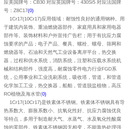
应美国牌号：CB30 对应英国牌号：430Si5 对应法国牌
号：Z8C17
(0)
1Cr17(10Cr17)应用领域：耐蚀性良好的通用钢种。用
于建筑内装饰、重油燃烧器部件、家庭用具和家用电器
部件等。装饰材料和户外宣传广告栏；用于有抗应力腐
蚀要求的产品；电子产品、餐具、螺栓、螺母、筛网和
燃烧器等。石油和天然气工业设备离岸平台，热交换
器，过程和供水系统，消防系统，注塑和压载水系统机
械和结构部件，强度高，耐腐蚀零件电力行业FGD系
统，公用事业和工业洗刷系统，吸收塔，管道，和管道
化学加工工业，热交换器，船舶，管道脱盐植物，高压
RO植物及海水管(
0)
1Cr17(10Cr17)是铁素体不锈钢。铁素体不锈钢具有导
热系数大、膨胀系数小、抗氧化性好、抗应力腐蚀优良
等特点，多用于制造耐大气、水蒸气、水及氧化性酸腐
蚀的零部件。铁素体不锈钢因无相变，不能靠热处理强