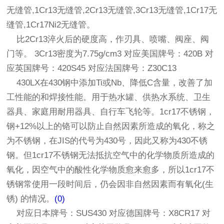
无缝管,1Cr13无缝管,2Cr13无缝管,3Cr13无缝管,1Cr17无
缝管,1Cr17Ni2无缝管。
比2Cr13淬火后的硬度高，作刃具、喷嘴、阀座、阀
门等。 3Cr13密度为7.75g/cm3 对应美国牌号：420B 对
应英国牌号：420S45 对应法国牌号：Z30C13
430LX在430钢中添加Ti或Nb、降低C含量，改善了加
工性能的和焊接性能。用于热水罐、供热水系统、卫生
器具、家庭用耐用器具、自行车飞轮等。1cr17不锈钢，
钢+12%以上的铬可以防止自然因素所造成的氧化，称之
为不锈钢，在JIS的代号为430号，因此又称为430不锈
钢。但1cr17不锈钢无法抵抗空气中的化学物质所造成的
氧化，因空气中的酸性化学物质愈来愈多，所以1cr17不
锈钢常使用一段时间后，仍会因非自然因素而有氧化(生
锈) 的情况。
(0)
对应日本牌号：SUS430 对应德国牌号：X8CR17 对